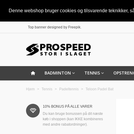
Denne webshop bruger cookies og tilsvarende teknikker, så 
Top banner designed by
Freepik
.
BADMINTON
TENNIS
OPSTREN
Hjem
>
Tennis
>
Padeltennis
>
Teloon Padel Bat
10% BONUS PÅ ALLE VARER
Du kan bruge bonussen på dit næste
køb i shoppen (kan IKKE kombineres
med andre rabatordninger).