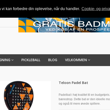
vi kan forbedre din oplevelse, når du handler.
Cookie- og priva
GNING
PICKLEBALL
BLOG
VELKOMMEN
Teloon Padel Bat
Padelbat i høj kvalitet til en budgetpris
bærestrop. Dette bat er den ideelle mod
og også til mere øvede spillere.