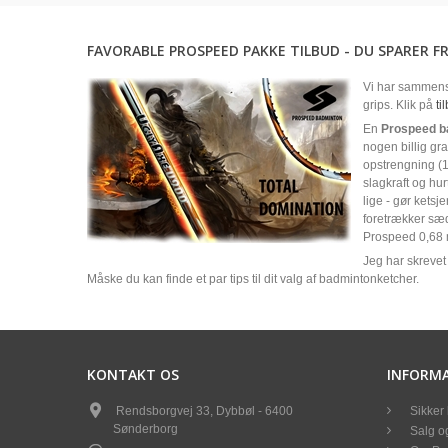
FAVORABLE PROSPEED PAKKE TILBUD - DU SPARER FR
Vi har sammens
grips. Klik på
ti
En
Prospeed b
nogen billig gra
opstrengning (1
slagkraft og hu
lige - gør kets
foretrækker sæd
Prospeed 0,68 
Jeg har skrevet 
Måske du kan finde et par tips til dit valg af badmintonketcher.
KONTAKT OS
INFORM
Rendsborgvej 33, Dybbøl - 6400
Sikker 
Sønderborg
Salg og