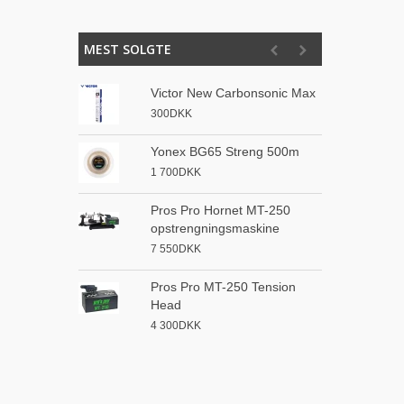
MEST SOLGTE
Victor New Carbonsonic Max
P
o
300DKK
1
Yonex BG65 Streng 500m
A
1 700DKK
s
8
Pros Pro Hornet MT-250
opstrengningsmaskine
3
7 550DKK
o
4
Pros Pro MT-250 Tension
Head
S
4 300DKK
3