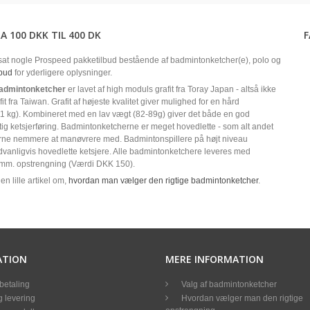
A 100 DKK TIL 400 DK
at nogle Prospeed pakketilbud bestående af badmintonketcher(e), polo og
lbud
for yderligere oplysninger.
admintonketcher
er lavet af high moduls grafit fra Toray Japan - altså ikke
fit fra Taiwan. Grafit af højeste kvalitet giver mulighed for en hård
1 kg). Kombineret med en lav vægt (82-89g) giver det både en god
rtig ketsjerføring. Badmintonketcherne er meget hovedlette - som alt andet
jerne nemmere at manøvrere med. Badmintonspillere på højt niveau
vanligvis hovedlette ketsjere. Alle badmintonketchere leveres med
mm. opstrengning (Værdi DKK 150).
en lille artikel om,
hvordan man vælger den rigtige badmintonketcher
.
ATION
MERE INFORMATION
betaling
Valg af badmintonketcher
 levering
Hvordan vælger man den rigtige