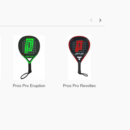
Pros Pro Eruption
Pros Pro Revoltec
Pros Pro
Padel Bat
Padel Bat
Pade