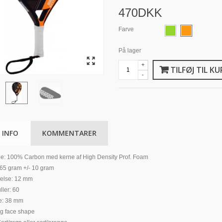
470DKK
Farve
På lager
+
TILFØJ TIL KU
-
 INFO
KOMMENTARER
le: 100% Carbon med kerne af High Density Prof. Foam
65 gram +/- 10 gram
relse: 12 mm
ller: 60
e: 38 mm
ig face shape