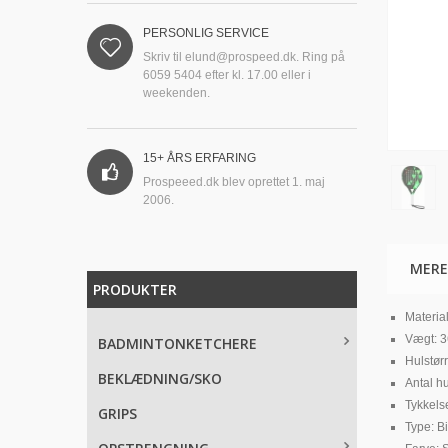
PERSONLIG SERVICE
Skriv til
elund@prospeed.dk
. Ring på
6059 5404 efter kl. 17.00 eller i
weekenden.
15+ ÅRS ERFARING
Prospeeed.dk blev oprettet 1. maj
2006.
MERE
PRODUKTER
Materia
Vægt: 3
BADMINTONKETCHERE
Hulstør
BEKLÆDNING/SKO
Antal hu
Tykkels
GRIPS
Type: B