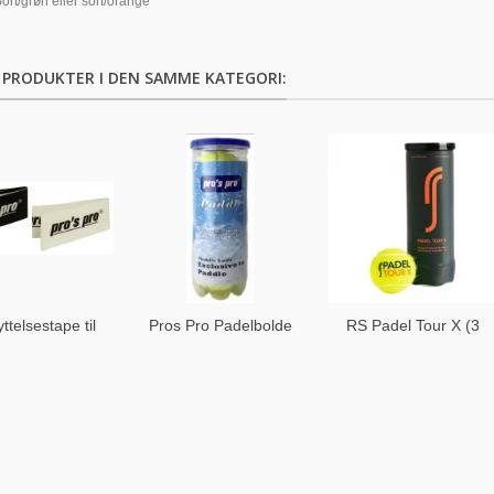
ort/grøn eller sort/orange
 PRODUKTER I DEN SAMME KATEGORI:
ttelsestape til
Pros Pro Padelbolde
RS Padel Tour X (3
Padel bat
(3 stk.)
bolde)