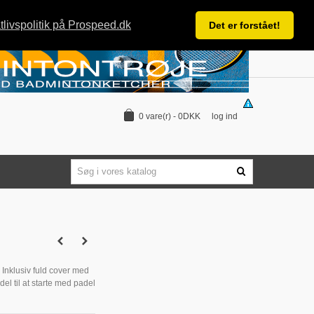
tlivspolitik på Prospeed.dk
Det er forstået!
log ind
0
vare(r)
-
0DKK
. Inklusiv fuld cover med
el til at starte med padel