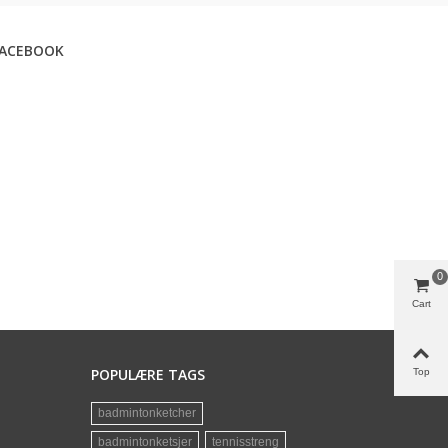
FACEBOOK
0
Cart
POPULÆRE TAGS
Top
badmintonketcher
badmintonketsjer
tennisstreng