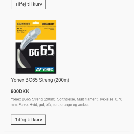
Tilføj til kurv
Yonex BG65 Streng (200m)
900DKK
Yonex BG65 Streng (200m), Soft følelse. Multifilament. Tykkelse: 0,70
mm. Farve: Hvid, gul, blå, sort, orange og amber.
Tilføj til kurv