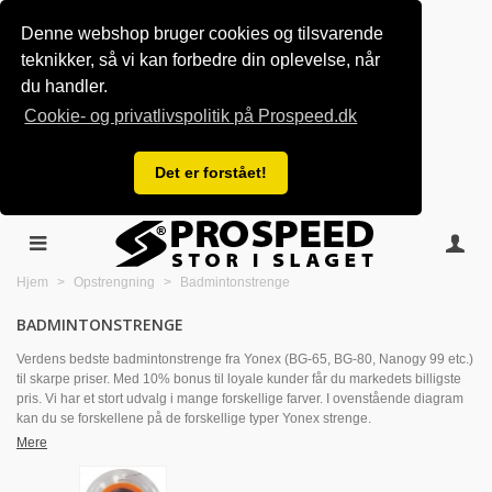
Denne webshop bruger cookies og tilsvarende
teknikker, så vi kan forbedre din oplevelse, når
du handler.
Cookie- og privatlivspolitik på Prospeed.dk
Det er forstået!
Hjem
>
Opstrengning
>
Badmintonstrenge
BADMINTONSTRENGE
Verdens bedste badmintonstrenge fra Yonex (BG-65, BG-80, Nanogy 99 etc.)
til skarpe priser. Med 10% bonus til loyale kunder får du markedets billigste
pris. Vi har et stort udvalg i mange forskellige farver. I ovenstående diagram
kan du se forskellene på de forskellige typer Yonex strenge.
Mere