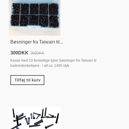
Bøsninger fra Taiwain til...
300DKK
350DKK
Kasse med 10 forskellige typer bøsninger fra Taiwain til
badmintonketsjere - i alt ca. 1400 styk.
Tilføj til kurv