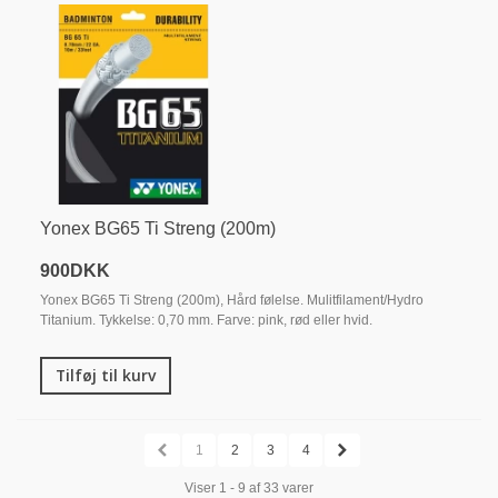
Yonex BG65 Ti Streng (200m)
900DKK
Yonex BG65 Ti Streng (200m), Hård følelse. Mulitfilament/Hydro
Titanium. Tykkelse: 0,70 mm. Farve: pink, rød eller hvid.
Tilføj til kurv
1
2
3
4
Viser 1 - 9 af 33 varer