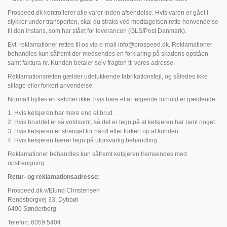
Prospeed.dk kontrollerer alle varer inden afsendelse. Hvis varen er gået i
stykker under transporten, skal du straks ved modtagelsen rette henvendelse
til den instans, som har stået for leverancen (GLS/Post Danmark).
Evt. reklamationer rettes til os via e-mail
info@prospeed.dk
. Reklamationer
behandles kun såfremt der medsendes en forklaring på skadens opståen
samt faktura nr. Kunden betaler selv fragten til vores adresse.
Reklamationsretten gælder udelukkende fabrikationsfejl, og således ikke
slitage eller forkert anvendelse.
Normalt byttes en ketcher ikke, hvis bare et af følgende forhold er gældende:
1. Hvis ketsjeren har mere end et brud.
2. Hvis bruddet er så voldsomt, så det er tegn på at ketsjeren har ramt noget.
3. Hvis ketsjeren er strenget for hårdt eller forkert op af kunden.
4. Hvis ketsjeren bærer tegn på uforsvarlig behandling.
Reklamationer behandles kun såfremt ketsjeren fremsendes med
opstrengning.
Retur- og reklamationsadresse:
Prospeed.dk v/Elund Christensen
Rendsborgvej 33, Dybbøl
6400 Sønderborg
Telefon: 6059 5404