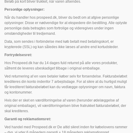
Beløb på kort bliver trukket, når varen afsendes.
Personlige oplysninger:
Når du handler hos prospeed.dk, bliver du bedt om at afgive personlige
oplysninger. Disse er nødvendige for at ekspedere din bestilling. Alle oplyste
personlige data betragtes som fortrolige og videregives under ingen
omstændigheder til tredjemand.
Data, som sendes i forbindelse med køb betalt med betalingskort, er
krypterede (SSL) og kan således ikke læses af andre end kortudsteder.
Fortrydelsesret:
Hos Prospeed.dk har du 14 dages fuld returret på alle vores produkter,
såfremt de leveres ubeskadiget tilbage i original emballage.
Ved returnering af en vare betaler køber selv for forsendelse. Fakturabeløbet
krediteres din konto indenfor 7 arbejdsdage. For at sikre at du hurtigst muligt
får krediteret fakturabeløbet kan du vedlægge oplysninger om navn, faktura
og kontonummer.
Hvis der er sket en værdiforringelse af varen (herunder ødelæggelse af
original emballage), vil værdiforringelsen blive fratrukket fakturabeløbet, der
skal krediteres.
Garanti og reklamationsret:
Ved handel med Prospeed.dk er De altid sikret inden for købelovens rammer
– dvs. vi yder 6 måneders garanti + 18 måneders reklamationsret.