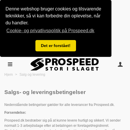
Denne webshop bruger cookies og tilsvarende
teknikker, så vi kan forbedre din oplevelse, når
du handler.
Cookie- og privatlivspolitik på Prospeed.dk
Det er forstået!
Hjem
>
Salg og levering
Salgs- og leveringsbetingelser
Nedenstående betingelser gælder for alle leverancer fra Prospeed.dk.
Forsendelse:
Prospeed.dk bestræber sig på at kunne levere hurtigt og sikkert. Vi sender
normalt 1-3 arbejdsdage efter at betalingen er foretaget/registreret.