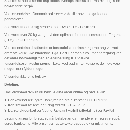
Skal det sendes samme dag bedes I venligst kontakte os via
mail
og få en
bekræftelse herpå.
Ved forsendelse i Danmark opkræver vi de til enhver tid gældende
portotakster.
Alle varer under 20 kg sendes med DAO / GLS / PostNord.
Ved varer over 20 kg vælger vi den optimale forsendelsesmetode: Fragtmand
(GLS) / Post Danmark.
Ved forsendelse til udlandet er forsendelsesomkostningerne angivet ved
ordreafgivelse ikke bindende. Pga. Post Danmarks volumenberegning kan
det være nødvendigt med en efterbetaling til at dække
forsendelsesomkostningerne - f.eks. ved badmintonketsjere, der ikke vejer
meget, men fylder meget.
Vi sender ikke pr. efterkrav.
Betaling:
Hos Prospeed.dk kan du bestille dine varer online og betale via:
1. Bankoverførsel: Jyske Bank, reg.nr. 7257, kontonr. 0001176923.
2. Kontant ved afhentning: Ring først tlf. 60 59 54 04
3. Dankort/kreditkort og MobilePay samt ViaBill (afbetaling) og PayPal
Betaling anses for foretaget, når beløbet er os i hænde eller registreret på
vores bankkonto. Alle priser på http://www.prospeed.dk er inkl. moms.