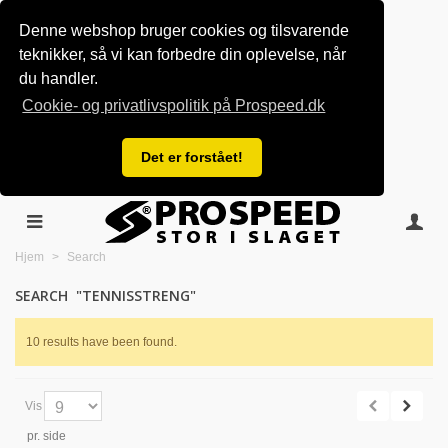
Denne webshop bruger cookies og tilsvarende
teknikker, så vi kan forbedre din oplevelse, når
du handler.
Cookie- og privatlivspolitik på Prospeed.dk
Det er forstået!
Hjem
>
Search
SEARCH
"TENNISSTRENG"
10 results have been found.
Vis
pr. side