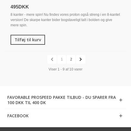
495DKK
8 kanter - mere spin! Nu findes vores proton også streng i en 8-kantet
version! De skarpe kanter bider bogstaveligt talt i bolden og give
mere spin.
Tilføj til kurv
1
2
Viser 1 - 9 af 10 varer
FAVORABLE PROSPEED PAKKE TILBUD - DU SPARER FRA
100 DKK TIL 400 DK
FACEBOOK