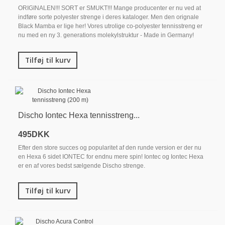
ORIGINALEN!!! SORT er SMUKT!!! Mange producenter er nu ved at
indføre sorte polyester strenge i deres kataloger. Men den orignale
Black Mamba er lige her! Vores utrolige co-polyester tennisstreng er
nu med en ny 3. generations molekylstruktur - Made in Germany!
Tilføj til kurv
Discho Iontec Hexa tennisstreng...
495DKK
Efter den store succes og popularitet af den runde version er der nu
en Hexa 6 sidet IONTEC for endnu mere spin! Iontec og Iontec Hexa
er en af ​​vores bedst sælgende Discho strenge.
Tilføj til kurv