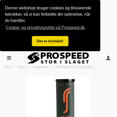
Denne webshop bruger cookies og tilsvarende
teknikker, så vi kan forbedre din oplevelse, når
du handler.
Cookie- og privatlivspolitik på Prospeed.dk
Det er forstået!
Hjem
>
Tennis
>
Padeltennis
>
RS Padel Tour X (3 bolde)