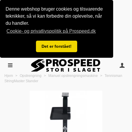
Denne webshop bruger cookies og tilsvarende
teknikker, så vi kan forbedre din oplevelse, når
du handler.
Cookie- og privatlivspolitik på Prospeed.dk
Det er forstået!
Hjem
>
Opstrengning
>
Manuel opstrengningsmaskine
>
Tennisman
StringMaster Stander