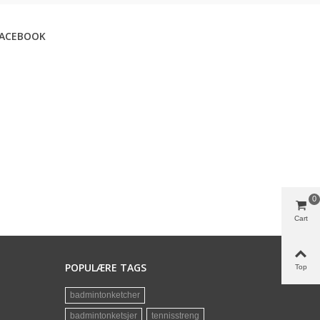
FACEBOOK
0
Cart
POPULÆRE TAGS
Top
badmintonketcher
badmintonketsjer
tennisstreng