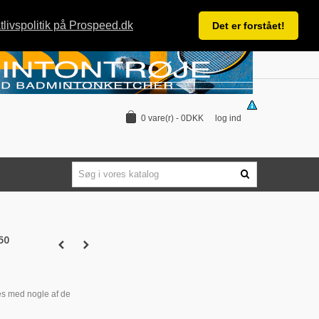
tlivspolitik på Prospeed.dk
Det er forstået!
log ind
0
vare(r)
-
0DKK
50
es med nogle af de