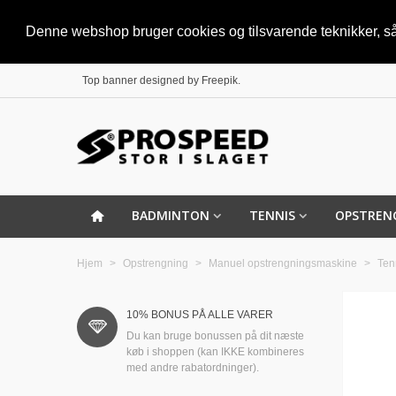
Denne webshop bruger cookies og tilsvarende teknikker, så 
Top banner designed by
Freepik
.
BADMINTON
TENNIS
OPSTREN
Hjem
>
Opstrengning
>
Manuel opstrengningsmaskine
>
Ten
10% BONUS PÅ ALLE VARER
Du kan bruge bonussen på dit næste
køb i shoppen (kan IKKE kombineres
med andre rabatordninger).