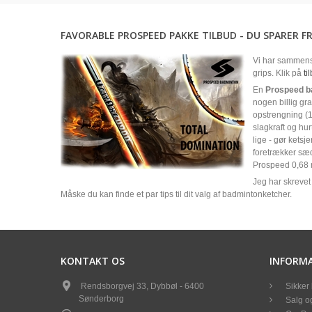
FAVORABLE PROSPEED PAKKE TILBUD - DU SPARER FR
Vi har sammens
grips. Klik på
ti
En
Prospeed b
nogen billig gra
opstrengning (1
slagkraft og hu
lige - gør kets
foretrækker sæd
Prospeed 0,68 
Jeg har skrevet 
Måske du kan finde et par tips til dit valg af badmintonketcher.
KONTAKT OS
INFORM
Rendsborgvej 33, Dybbøl - 6400
Sikker 
Sønderborg
Salg og