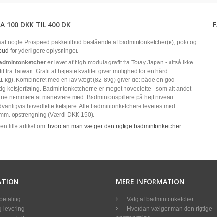
A 100 DKK TIL 400 DK
at nogle Prospeed pakketilbud bestående af badmintonketcher(e), polo og
lbud
for yderligere oplysninger.
admintonketcher
er lavet af high moduls grafit fra Toray Japan - altså ikke
fit fra Taiwan. Grafit af højeste kvalitet giver mulighed for en hård
1 kg). Kombineret med en lav vægt (82-89g) giver det både en god
rtig ketsjerføring. Badmintonketcherne er meget hovedlette - som alt andet
jerne nemmere at manøvrere med. Badmintonspillere på højt niveau
vanligvis hovedlette ketsjere. Alle badmintonketchere leveres med
mm. opstrengning (Værdi DKK 150).
en lille artikel om,
hvordan man vælger den rigtige badmintonketcher
.
ATION
MERE INFORMATION
betaling
Valg af badmintonketcher
 levering
Hvordan vælger man den rigtige