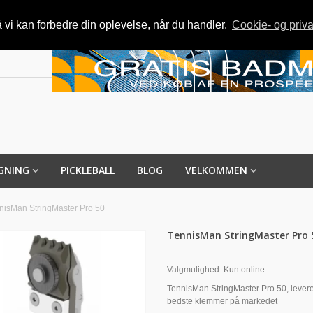
vi kan forbedre din oplevelse, når du handler.
Cookie- og priva
GNING
PICKLEBALL
BLOG
VELKOMMEN
nisMan StringMaster Pro 50
TennisMan StringMaster Pro 
Valgmulighed:
Kun online
TennisMan StringMaster Pro 50, lever
bedste klemmer på markedet