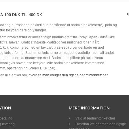
A 100 DKK TIL 400 DK
at nogle Prospeed pakketilbud bestående af badmintonketcher(e), polo og
lbud
for yderligere oplysninger.
admintonketcher
er lavet af high moduls grafit fra Toray Japan - altså ikke
fit fra Taiwan. Grafit af højeste kvalitet giver mulighed for en hård
1 kg). Kombineret med en lav vægt (82-89g) giver det både en god
rtig ketsjerføring. Badmintonketcherne er meget hovedlette - som alt andet
jerne nemmere at manøvrere med. Badmintonspillere på højt niveau
vanligvis hovedlette ketsjere. Alle badmintonketchere leveres med
mm. opstrengning (Værdi DKK 150).
en lille artikel om,
hvordan man vælger den rigtige badmintonketcher
.
ATION
MERE INFORMATION
betaling
Valg af badmintonketcher
 levering
Hvordan vælger man den rigtige