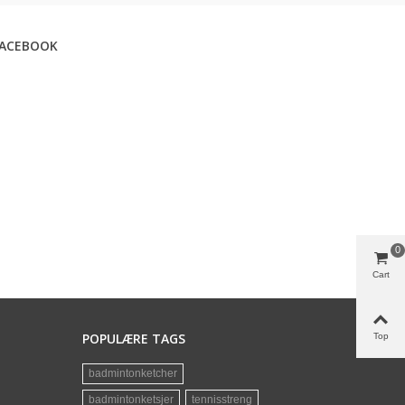
FACEBOOK
0
Cart
POPULÆRE TAGS
Top
badmintonketcher
badmintonketsjer
tennisstreng