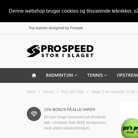
Denne webshop bruger cookies og tilsvarende teknikker, så 
Top banner designed by
Freepik
.
BADMINTON
TENNIS
OPSTREN
Hjem
>
Tennis
>
Play and Stay
>
Stage 2 tennisbolde (4 stk.)
10% BONUS PÅ ALLE VARER
Du kan bruge bonussen på dit næste
køb i shoppen (kan IKKE kombineres
med andre rabatordninger).