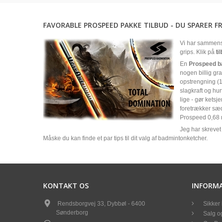
FAVORABLE PROSPEED PAKKE TILBUD - DU SPARER FR
Vi har sammens
grips. Klik på
ti
En
Prospeed b
nogen billig gra
opstrengning (1
slagkraft og hu
lige - gør kets
foretrækker sæd
Prospeed 0,68 
Jeg har skrevet 
Måske du kan finde et par tips til dit valg af badmintonketcher.
KONTAKT OS
INFORM
Rendsborgvej 33, Dybbøl - 6400
Sikker 
Sønderborg
Salg og