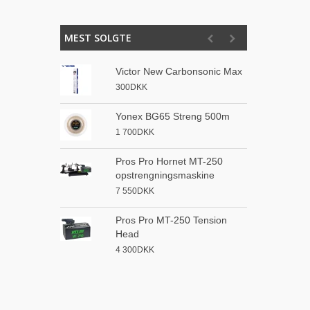
MEST SOLGTE
Victor New Carbonsonic Max
P
o
300DKK
1
Yonex BG65 Streng 500m
A
1 700DKK
s
8
Pros Pro Hornet MT-250
opstrengningsmaskine
3
7 550DKK
o
4
Pros Pro MT-250 Tension
Head
S
4 300DKK
3