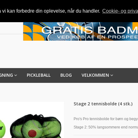
vi kan forbedre din oplevelse, når du handler.
Cookie- og priva
GNING
PICKLEBALL
BLOG
VELKOMMEN
Stage 2 tennisbolde (4 stk.)
Pro's Pro tennisbolde for børn og beg
Stage 2: 50% langsommere end norma