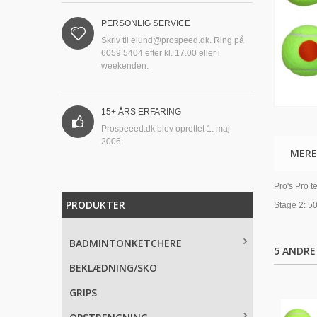
PERSONLIG SERVICE
Skriv til
elund@prospeed.dk
. Ring på
6059 5404 efter kl. 17.00 eller i
weekenden.
15+ ÅRS ERFARING
Prospeeed.dk blev oprettet 1. maj
2006.
MERE
Pro's Pro t
PRODUKTER
Stage 2: 5
BADMINTONKETCHERE
5 ANDRE
BEKLÆDNING/SKO
GRIPS