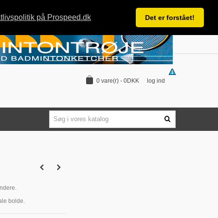
tlivspolitik på Prospeed.dk
Det er forstået!
log ind
0
vare(r)
-
0DKK
yndere.
le bolde.