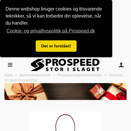
Denne webshop bruger cookies og tilsvarende
teknikker, så vi kan forbedre din oplevelse, når
du handler.
Cookie- og privatlivspolitik på Prospeed.dk
Det er forstået!
Hjem
>
Badmintonketchere
>
Prospeed badmintonketcher
>
Samurai
X1 badmintonketcher