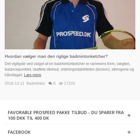
Hvordan vælger man den rigtige badmintonketcher?
Det vigtigste ved valget af en badmintonketcher er rammens form, vægten,
balancepunktet, skaftets stivhed, vridningsstabiliteten (torsion), strengene og
håndtaget.
Læs mere
2016-12-11
Badminton
0
17233
FAVORABLE PROSPEED PAKKE TILBUD - DU SPARER FRA
100 DKK TIL 400 DK
FACEBOOK