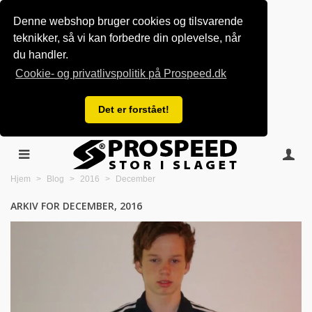
Denne webshop bruger cookies og tilsvarende
teknikker, så vi kan forbedre din oplevelse, når
du handler.
Cookie- og privatlivspolitik på Prospeed.dk
Det er forstået!
Hjem
>
Blog
>
2016
>
December
ARKIV FOR DECEMBER, 2016